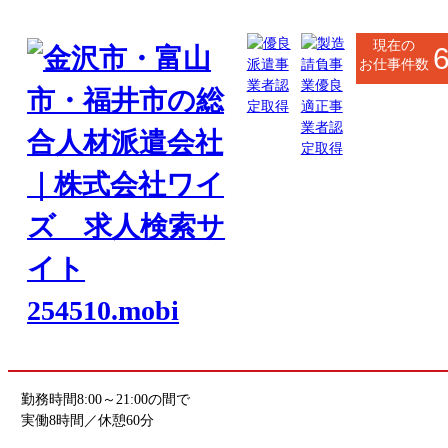
現在の
お仕事件数
高岡市・射水市・氷見市
サービス系
事務系
自動車オーナーの電話オペレーター
お仕事番号
toyama_7780
《応募先》富山営業所
勤務地
富山県射水市
(最寄駅 小杉駅)
勤務時間
8:00～21:00の間で
実働8時間／休憩60分