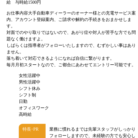
給 与
時給1500円
お仕事内容
大手自動車ディーラーのオーナー様との充電サービス案
内、アカウント登録案内、ご請求や解約の手続きをおまかせしま
す。
対面でのやり取りではないので、あがり症や対人が苦手な方でも問
題なく働けますよ。
しばらくは指導者がフォローいたしますので、むずかしい事はあり
ません。
落ち着いて対応できるようになれば自信に繋がります。
毎月月初スタートなので、ご都合にあわせてエントリー可能です。
女性活躍中
男性活躍中
シフト休み
シフト制
日勤
オフィスワーク
高時給
特長･PR
業務に慣れるまでは先輩スタッフがしっかり
フォローしますので、未経験の方でも安心し