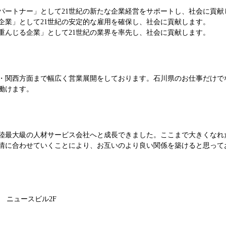
パートナー」として
21世紀の新たな企業経営をサポートし、
社会に貢献
企業」として
21世紀の安定的な雇用を確保し、
社会に貢献します。
重んじる企業」として
21世紀の業界を率先し、社会に貢献します。
・関西方面まで幅広く営業展開をしております。石川県のお仕事だけで
働けます。
陸最大級の人材サービス会社へと成長できました。ここまで大きくなれ
情に合わせていくことにより、お互いのより良い関係を築けると思って
0 ニュースビル2F