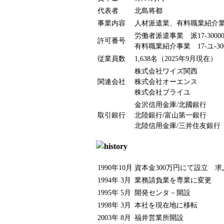
代表者
北島将都
事業内容
人材派遣業、有料職業紹介
労働者派遣事業 派17-30000
許可番号
有料職業紹介事業 17-ユ-300
従業員数
1,638名（2025年9月現在）
株式会社ワイズ関西
関連会社
株式会社オーエンス
株式会社ブライユ
金沢信用金庫/北國銀行
取引銀行
北陸銀行/富山第一銀行
北陸信用金庫/三井住友銀行
1990年10月
資本金300万円にて設立 
1994年 3月
業務請負業を専業に変更
1995年 5月
開発センタ－開設
1998年 3月
本社を現在地に移転
2003年 8月
福井営業所開設