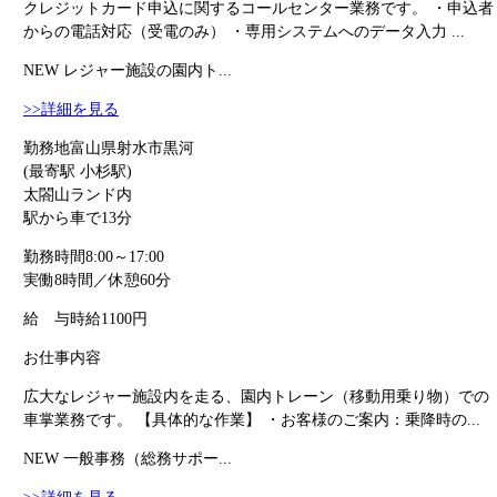
クレジットカード申込に関するコールセンター業務です。 ・申込者
からの電話対応（受電のみ） ・専用システムへのデータ入力 ...
NEW
レジャー施設の園内ト...
>>詳細を見る
勤務地
富山県射水市黒河
(最寄駅 小杉駅)
太閤山ランド内
駅から車で13分
勤務時間
8:00～17:00
実働8時間／休憩60分
給 与
時給1100円
お仕事内容
広大なレジャー施設内を走る、園内トレーン（移動用乗り物）での
車掌業務です。 【具体的な作業】 ・お客様のご案内：乗降時の...
NEW
一般事務（総務サポー...