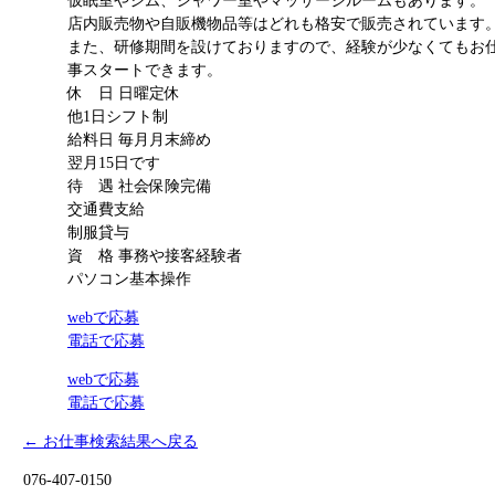
仮眠室やジム、シャワー室やマッサージルームもあります。
店内販売物や自販機物品等はどれも格安で販売されています
また、研修期間を設けておりますので、経験が少なくてもお
事スタートできます。
休 日
日曜定休
他1日シフト制
給料日
毎月月末締め
翌月15日です
待 遇
社会保険完備
交通費支給
制服貸与
資 格
事務や接客経験者
パソコン基本操作
webで応募
電話で応募
webで応募
電話で応募
← お仕事検索結果へ戻る
076-407-0150