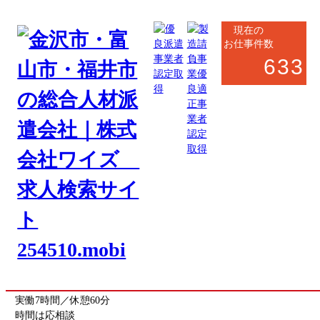
現在の
お仕事件数
633
高岡市・射水市・氷見市
サービス系
事務系
傷害保険窓口での受電オペレーター
お仕事番号
toyama_6923
《応募先》富山営業所
勤務地
富山県射水市
(最寄駅 小杉駅)
勤務時間
9:00～17:00
実働7時間／休憩60分
時間は応相談