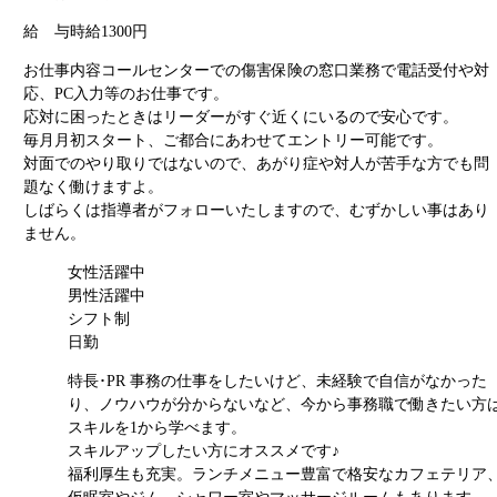
給 与
時給1300円
お仕事内容
コールセンターでの傷害保険の窓口業務で電話受付や対
応、PC入力等のお仕事です。
応対に困ったときはリーダーがすぐ近くにいるので安心です。
毎月月初スタート、ご都合にあわせてエントリー可能です。
対面でのやり取りではないので、あがり症や対人が苦手な方でも問
題なく働けますよ。
しばらくは指導者がフォローいたしますので、むずかしい事はあり
ません。
女性活躍中
男性活躍中
シフト制
日勤
特長･PR
事務の仕事をしたいけど、未経験で自信がなかった
り、ノウハウが分からないなど、今から事務職で働きたい方
スキルを1から学べます。
スキルアップしたい方にオススメです♪
福利厚生も充実。ランチメニュー豊富で格安なカフェテリア