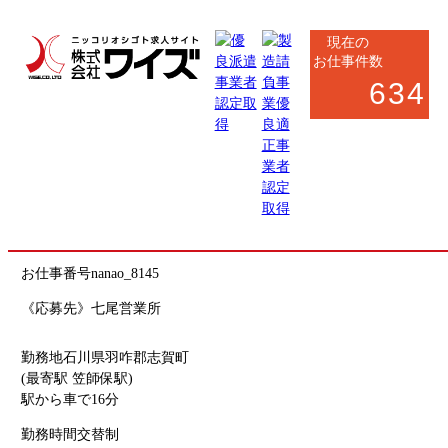
現在の
お仕事件数
634
七尾市・羽咋郡市・鹿島郡
製造系
NEW
半導体部品の製造オペレーター（材料供給・検査）
お仕事番号
nanao_8145
《応募先》七尾営業所
勤務地
石川県羽咋郡志賀町
(最寄駅 笠師保駅)
駅から車で16分
勤務時間
交替制