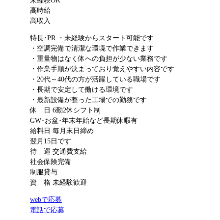
未経験OK
高時給
高収入
特長･PR
・未経験からスタート可能です
・空調完備で清潔な環境で作業できます
・重量物はなく体への負担が少ない業務です
・作業手順が決まっており覚えやすい内容です
・20代～40代の方が活躍している職場です
・長期で安定して働ける環境です
・最新設備が整った工場での勤務です
休 日
6勤2休シフト制
GW･お盆･年末年始など長期休暇有
給料日
毎月末日締め
翌月15日です
待 遇
交通費支給
社会保険完備
制服貸与
資 格
未経験歓迎
webで応募
電話で応募