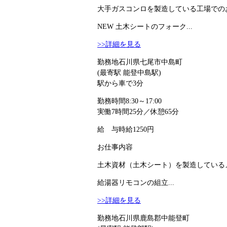
大手ガスコンロを製造している工場でのお
NEW
土木シートのフォーク...
>>詳細を見る
勤務地
石川県七尾市中島町
(最寄駅 能登中島駅)
駅から車で3分
勤務時間
8:30～17:00
実働7時間25分／休憩65分
給 与
時給1250円
お仕事内容
土木資材（土木シート）を製造しているメ
給湯器リモコンの組立...
>>詳細を見る
勤務地
石川県鹿島郡中能登町