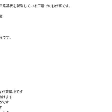
回路基板を製造している工場でのお仕事です。
業
程です。
な作業環境です
働けます
めです
す