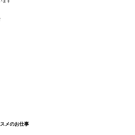
います
有
スメのお仕事