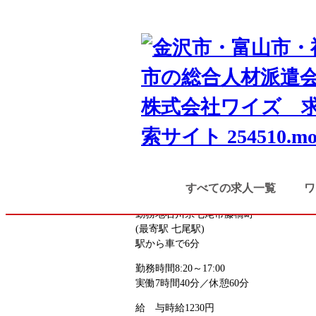
TOP
検索結果
パソコンモニタ
七尾市・羽咋郡市・鹿島郡
製造系
軽作業
パソコンモニターの組立・検査
お仕事番号
nanao_8200
《応募先》七尾営業所
すべての求人一覧
ワ
勤務地
石川県七尾市藤橋町
(最寄駅 七尾駅)
駅から車で6分
勤務時間
8:20～17:00
実働7時間40分／休憩60分
給 与
時給1230円