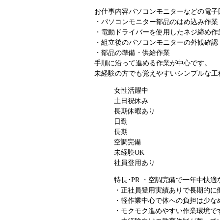
お仕事内容
パソコンモニターなどの電子
・パソコンモニター部品のはめ込み作業
・電動ドライバーを使用したネジ締め作
・組立後のパソコンモニターの外観確認
・部品の準備・供給作業
手順に沿って進める作業が中心です。
未経験の方でも覚えやすいシンプルな工
女性活躍中
土日祝休み
長期休暇あり
日勤
長期
空調完備
未経験OK
社員登用あり
特長･PR
・空調完備で一年中快適
・正社員登用実績ありで長期的に
・軽作業中心で体への負担は少な
・モクモク進めやすい作業環境で