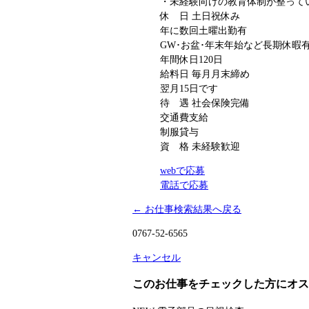
・未経験向けの教育体制が整って
休 日
土日祝休み
年に数回土曜出勤有
GW･お盆･年末年始など長期休暇
年間休日120日
給料日
毎月月末締め
翌月15日です
待 遇
社会保険完備
交通費支給
制服貸与
資 格
未経験歓迎
webで応募
電話で応募
← お仕事検索結果へ戻る
0767-52-6565
キャンセル
このお仕事をチェックした方にオス