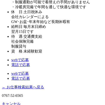
・制服通勤が可能で着替えの手間がありません
・冷暖房完備で年間を通して快適な環境です
休 日
土日祝休み
会社カレンダーによる
GW･お盆･年末年始など長期休暇有
給料日
毎月末日締め
翌月15日です
待 遇
交通費支給
社会保険完備
制服貸与
資 格
未経験歓迎
webで応募
電話で応募
webで応募
電話で応募
← お仕事検索結果へ戻る
0767-52-6565
キャンセル