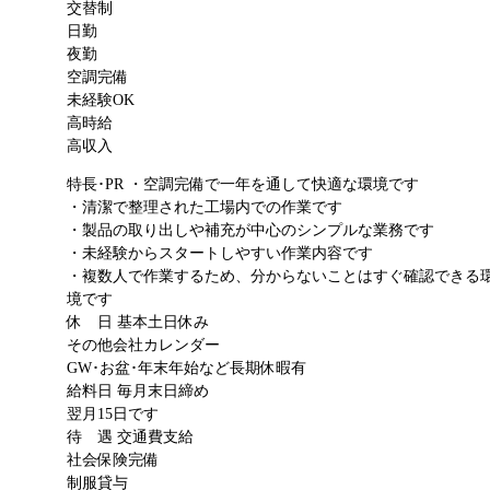
交替制
日勤
夜勤
空調完備
未経験OK
高時給
高収入
特長･PR
・空調完備で一年を通して快適な環境です
・清潔で整理された工場内での作業です
・製品の取り出しや補充が中心のシンプルな業務です
・未経験からスタートしやすい作業内容です
・複数人で作業するため、分からないことはすぐ確認できる
境です
休 日
基本土日休み
その他会社カレンダー
GW･お盆･年末年始など長期休暇有
給料日
毎月末日締め
翌月15日です
待 遇
交通費支給
社会保険完備
制服貸与