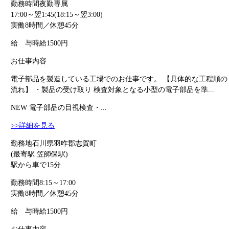
勤務時間
夜勤専属
17:00～翌1:45(18:15～翌3:00)
実働8時間／休憩45分
給 与
時給1500円
お仕事内容
電子部品を製造している工場でのお仕事です。 【具体的な工程順の
流れ】 ・製品の受け取り 検査対象となる小型の電子部品を準...
NEW
電子部品の目視検査・...
>>詳細を見る
勤務地
石川県羽咋郡志賀町
(最寄駅 笠師保駅)
駅から車で15分
勤務時間
8:15～17:00
実働8時間／休憩45分
給 与
時給1500円