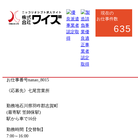
現在の
お仕事件数
635
七尾市・羽咋郡市・鹿島郡
製造系
軽作業
製品の取り出し・材料補充作業（成形機）
お仕事番号
nanao_8015
《応募先》七尾営業所
勤務地
石川県羽咋郡志賀町
(最寄駅 笠師保駅)
駅から車で16分
勤務時間
【交替制】
7:00～16:00