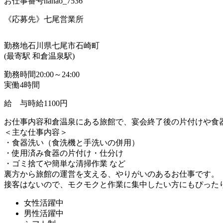
お仕事番号
nanao_7536
《応募先》七尾営業所
勤務地
石川県七尾市石崎町
(最寄駅 和倉温泉駅)
勤務時間
20:00～24:00
実働4時間
給 与
時給1100円
お仕事内容
和倉温泉にある旅館で、宴会終了後の片付けや食
＜主な仕事内容＞
・食器洗い（食洗機と手洗いの併用）
・使用済み食器の片付け・仕分け
・ゴミ捨てや簡単な清掃作業 など
裏方から旅館の運営を支える、やりがいのあるお仕事です。
接客はないので、モクモクと作業に集中したい方にもぴった
女性活躍中
男性活躍中