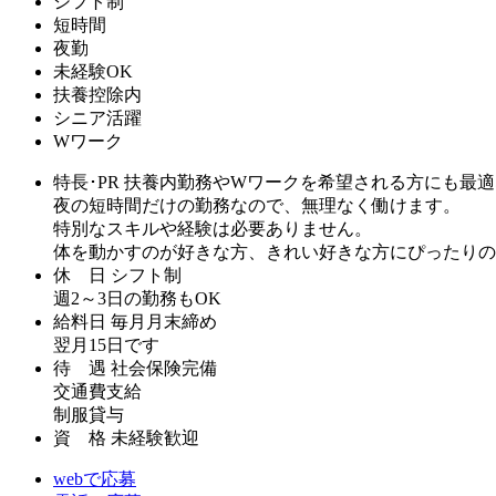
シフト制
短時間
夜勤
未経験OK
扶養控除内
シニア活躍
Wワーク
特長･PR
扶養内勤務やWワークを希望される方にも最適
夜の短時間だけの勤務なので、無理なく働けます。
特別なスキルや経験は必要ありません。
体を動かすのが好きな方、きれい好きな方にぴったりの
休 日
シフト制
週2～3日の勤務もOK
給料日
毎月月末締め
翌月15日です
待 遇
社会保険完備
交通費支給
制服貸与
資 格
未経験歓迎
webで応募