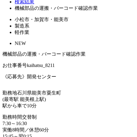
検索結果
機械部品の運搬・バーコード確認作業
小松市・加賀市・能美市
製造系
軽作業
NEW
機械部品の運搬・バーコード確認作業
お仕事番号
kaihatsu_8211
《応募先》開発センター
勤務地
石川県能美市粟生町
(最寄駅 能美根上駅)
駅から車で10分
勤務時間
交替制
7:30～16:30
実働8時間／休憩60分
15:45～翌0:15