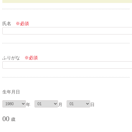
氏名
※必須
ふりがな
※必須
生年月日
年
月
日
00
歳