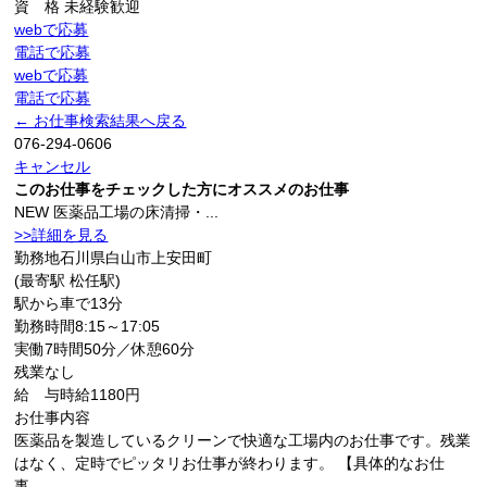
資 格
未経験歓迎
webで応募
電話で応募
webで応募
電話で応募
← お仕事検索結果へ戻る
076-294-0606
キャンセル
このお仕事をチェックした方にオススメのお仕事
NEW
医薬品工場の床清掃・...
>>詳細を見る
勤務地
石川県白山市上安田町
(最寄駅 松任駅)
駅から車で13分
勤務時間
8:15～17:05
実働7時間50分／休憩60分
残業なし
給 与
時給1180円
お仕事内容
医薬品を製造しているクリーンで快適な工場内のお仕事です。残業
はなく、定時でピッタリお仕事が終わります。 【具体的なお仕
事...