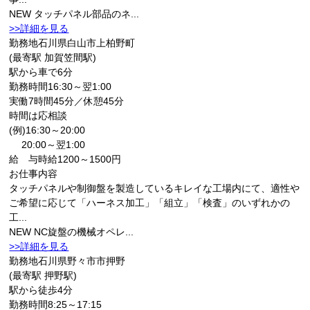
NEW
タッチパネル部品のネ...
>>詳細を見る
勤務地
石川県白山市上柏野町
(最寄駅 加賀笠間駅)
駅から車で6分
勤務時間
16:30～翌1:00
実働7時間45分／休憩45分
時間は応相談
(例)16:30～20:00
20:00～翌1:00
給 与
時給1200～1500円
お仕事内容
タッチパネルや制御盤を製造しているキレイな工場内にて、適性や
ご希望に応じて「ハーネス加工」「組立」「検査」のいずれかの
工...
NEW
NC旋盤の機械オペレ...
>>詳細を見る
勤務地
石川県野々市市押野
(最寄駅 押野駅)
駅から徒歩4分
勤務時間
8:25～17:15