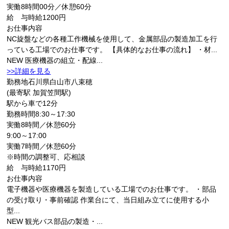
実働8時間00分／休憩60分
給 与
時給1200円
お仕事内容
NC旋盤などの各種工作機械を使用して、金属部品の製造加工を行
っている工場でのお仕事です。 【具体的なお仕事の流れ】 ・材...
NEW
医療機器の組立・配線...
>>詳細を見る
勤務地
石川県白山市八束穂
(最寄駅 加賀笠間駅)
駅から車で12分
勤務時間
8:30～17:30
実働8時間／休憩60分
9:00～17:00
実働7時間／休憩60分
※時間の調整可、応相談
給 与
時給1170円
お仕事内容
電子機器や医療機器を製造している工場でのお仕事です。 ・部品
の受け取り・事前確認 作業台にて、当日組み立てに使用する小
型...
NEW
観光バス部品の製造・...