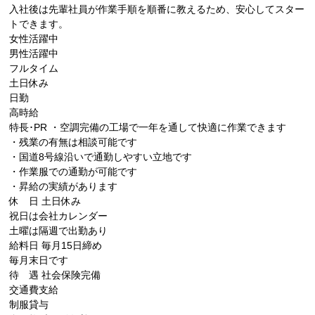
入社後は先輩社員が作業手順を順番に教えるため、安心してスター
トできます。
女性活躍中
男性活躍中
フルタイム
土日休み
日勤
高時給
特長･PR
・空調完備の工場で一年を通して快適に作業できます
・残業の有無は相談可能です
・国道8号線沿いで通勤しやすい立地です
・作業服での通勤が可能です
・昇給の実績があります
休 日
土日休み
祝日は会社カレンダー
土曜は隔週で出勤あり
給料日
毎月15日締め
毎月末日です
待 遇
社会保険完備
交通費支給
制服貸与