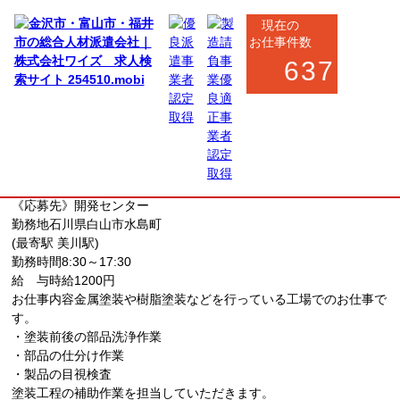
現在の
お仕事件数
637
野々市市・白山市
製造系
軽作業
金属部品の洗浄・検査スタッフ
お仕事番号
kaihatsu_7256
《応募先》開発センター
勤務地
石川県白山市水島町
(最寄駅 美川駅)
勤務時間
8:30～17:30
給 与
時給1200円
お仕事内容
金属塗装や樹脂塗装などを行っている工場でのお仕事で
す。
・塗装前後の部品洗浄作業
・部品の仕分け作業
・製品の目視検査
塗装工程の補助作業を担当していただきます。