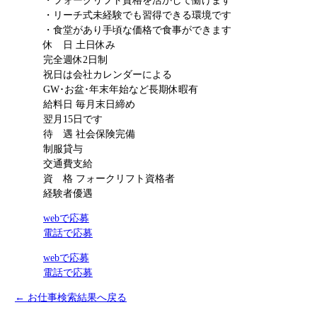
・フォークリフト資格を活かして働けます
・リーチ式未経験でも習得できる環境です
・食堂があり手頃な価格で食事ができます
休 日
土日休み
完全週休2日制
祝日は会社カレンダーによる
GW･お盆･年末年始など長期休暇有
給料日
毎月末日締め
翌月15日です
待 遇
社会保険完備
制服貸与
交通費支給
資 格
フォークリフト資格者
経験者優遇
webで応募
電話で応募
webで応募
電話で応募
← お仕事検索結果へ戻る