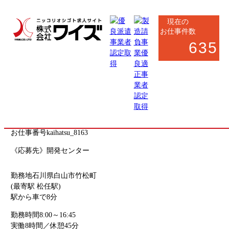
現在の
お仕事件数
635
野々市市・白山市
製造系
軽作業
工場内フォークリフト作業（運搬・物流スタッフ）
お仕事番号
kaihatsu_8163
《応募先》開発センター
勤務地
石川県白山市竹松町
(最寄駅 松任駅)
駅から車で8分
勤務時間
8:00～16:45
実働8時間／休憩45分