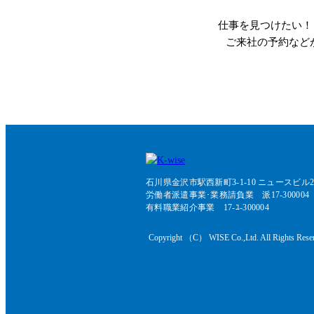
仕事を見つけたい！
ご来社の予約など
石川県金沢市駅西新町3-1-10 ニュースビル2
労働者派遣事業･業務請負業 派17-300004
有料職業紹介事業 17-ﾕ-300004
Copyright （C） WISE Co.,Ltd. All Rights Rese