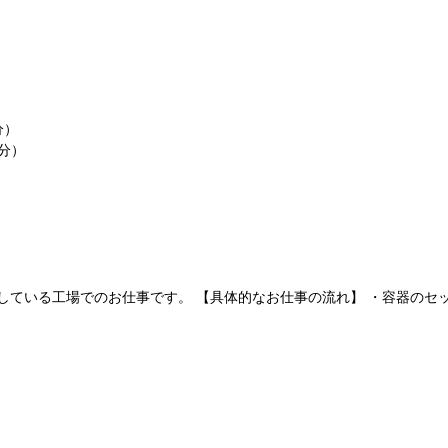
分）
0分）
ている工場でのお仕事です。 【具体的なお仕事の流れ】 ・容器のセット