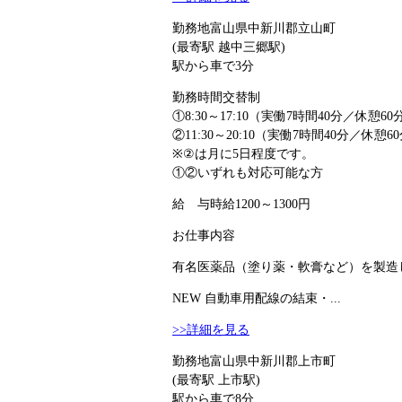
勤務地
富山県中新川郡立山町
(最寄駅 越中三郷駅)
駅から車で3分
勤務時間
交替制
①8:30～17:10（実働7時間40分／休憩60
②11:30～20:10（実働7時間40分／休憩6
※②は月に5日程度です。
①②いずれも対応可能な方
給 与
時給1200～1300円
お仕事内容
有名医薬品（塗り薬・軟膏など）を製造し
NEW
自動車用配線の結束・...
>>詳細を見る
勤務地
富山県中新川郡上市町
(最寄駅 上市駅)
駅から車で8分