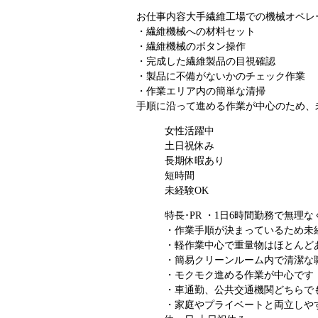
お仕事内容
大手繊維工場での機械オペレ
・繊維機械への材料セット
・繊維機械のボタン操作
・完成した繊維製品の目視確認
・製品に不備がないかのチェック作業
・作業エリア内の簡単な清掃
手順に沿って進める作業が中心のため、
女性活躍中
土日祝休み
長期休暇あり
短時間
未経験OK
特長･PR
・1日6時間勤務で無理
・作業手順が決まっているため未
・軽作業中心で重量物はほとんど
・簡易クリーンルーム内で清潔な
・モクモク進める作業が中心です
・車通勤、公共交通機関どちらで
・家庭やプライベートと両立しや