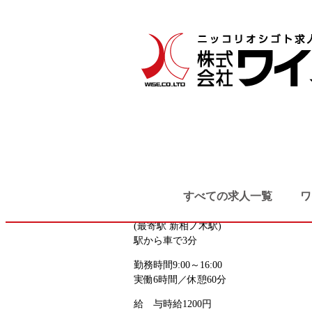
TOP
検索結果
繊維製品の機械
滑川市・立山町・上市町
製造系
軽作業
繊維製品の機械オペレーター（時短勤務
お仕事番号
toyamaqjin_8184
《応募先》富山求人センター
すべての求人一覧
ワ
勤務地
富山県中新川郡上市町
(最寄駅 新相ノ木駅)
駅から車で3分
勤務時間
9:00～16:00
実働6時間／休憩60分
給 与
時給1200円