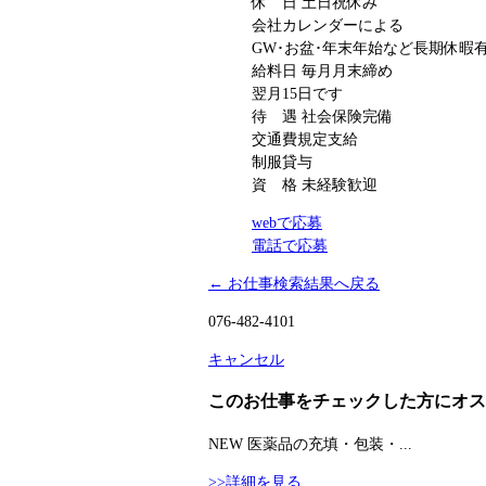
休 日
土日祝休み
会社カレンダーによる
GW･お盆･年末年始など長期休暇
給料日
毎月月末締め
翌月15日です
待 遇
社会保険完備
交通費規定支給
制服貸与
資 格
未経験歓迎
webで応募
電話で応募
← お仕事検索結果へ戻る
076-482-4101
キャンセル
このお仕事をチェックした方にオス
NEW
医薬品の充填・包装・...
>>詳細を見る