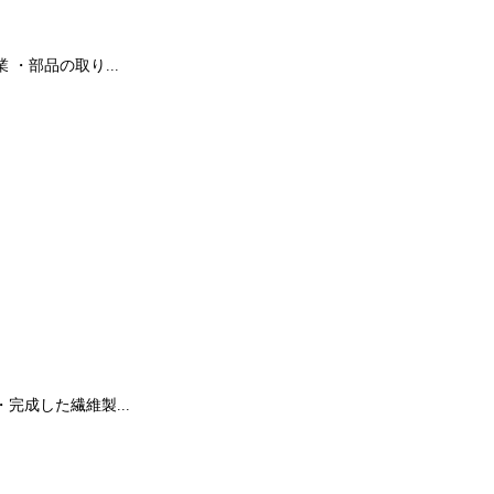
・部品の取り...
完成した繊維製...