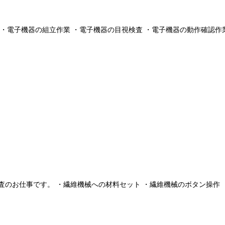
・電子機器の組立作業 ・電子機器の目視検査 ・電子機器の動作確認作業 
のお仕事です。 ・繊維機械への材料セット ・繊維機械のボタン操作 ・