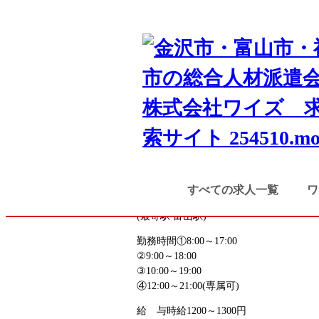
TOP
検索結果
ATMに関する電
富山市
事務系
ATMに関する電話受付
お仕事番号
toyamaqjin_5571
《応募先》富山求人センター
すべての求人一覧
ワ
勤務地
富山県富山市
(最寄駅 富山駅)
勤務時間
①8:00～17:00
②9:00～18:00
③10:00～19:00
④12:00～21:00(専属可)
給 与
時給1200～1300円