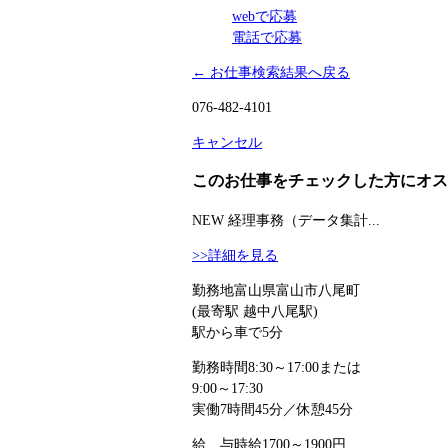
webで応募
電話で応募
← お仕事検索結果へ戻る
076-482-4101
キャンセル
このお仕事をチェックした方にオス
NEW
経理事務（データ集計...
>>詳細を見る
勤務地
富山県富山市八尾町
(最寄駅 越中八尾駅)
駅から車で5分
勤務時間
8:30～17:00または
9:00～17:30
実働7時間45分／休憩45分
給 与
時給1700～1900円