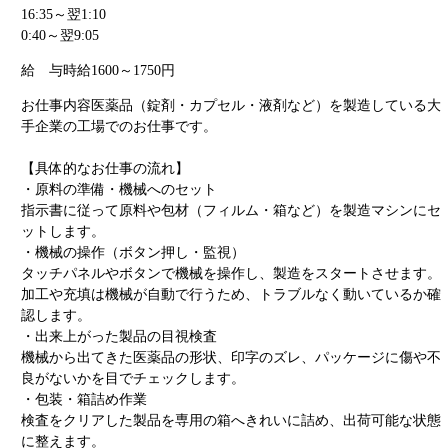
16:35～翌1:10
0:40～翌9:05
給 与
時給1600～1750円
お仕事内容
医薬品（錠剤・カプセル・液剤など）を製造している大
手企業の工場でのお仕事です。
【具体的なお仕事の流れ】
・原料の準備・機械へのセット
指示書に従って原料や包材（フィルム・箱など）を製造マシンにセ
ットします。
・機械の操作（ボタン押し・監視）
タッチパネルやボタンで機械を操作し、製造をスタートさせます。
加工や充填は機械が自動で行うため、トラブルなく動いているか確
認します。
・出来上がった製品の目視検査
機械から出てきた医薬品の形状、印字のズレ、パッケージに傷や不
良がないかを目でチェックします。
・包装・箱詰め作業
検査をクリアした製品を専用の箱へきれいに詰め、出荷可能な状態
に整えます。