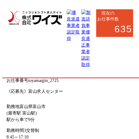
現在の
お仕事件数
635
富山市
製造系
軽作業
医薬品の製造・マシンオペレーター・検査
お仕事番号
toyamaqjin_2725
《応募先》富山求人センター
勤務地
富山県富山市
(最寄駅 富山駅)
駅から車で9分
勤務時間
3交替制
8:45～17:10