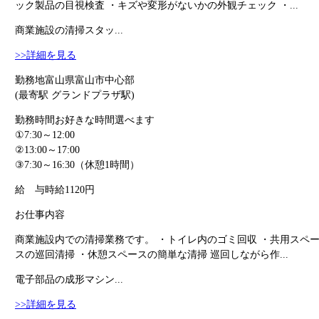
ック製品の目視検査 ・キズや変形がないかの外観チェック ・...
商業施設の清掃スタッ...
>>詳細を見る
勤務地
富山県富山市中心部
(最寄駅 グランドプラザ駅)
勤務時間
お好きな時間選べます
①7:30～12:00
②13:00～17:00
③7:30～16:30（休憩1時間）
給 与
時給1120円
お仕事内容
商業施設内での清掃業務です。 ・トイレ内のゴミ回収 ・共用スペ
スの巡回清掃 ・休憩スペースの簡単な清掃 巡回しながら作...
電子部品の成形マシン...
>>詳細を見る