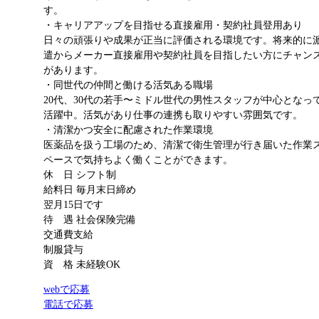
す。
・キャリアアップを目指せる直接雇用・契約社員登用あり
日々の頑張りや成果が正当に評価される環境です。将来的に
遣からメーカー直接雇用や契約社員を目指したい方にチャン
があります。
・同世代の仲間と働ける活気ある職場
20代、30代の若手〜ミドル世代の男性スタッフが中心となっ
活躍中。活気があり仕事の連携も取りやすい雰囲気です。
・清潔かつ安全に配慮された作業環境
医薬品を扱う工場のため、清潔で衛生管理が行き届いた作業
ペースで気持ちよく働くことができます。
休 日
シフト制
給料日
毎月末日締め
翌月15日です
待 遇
社会保険完備
交通費支給
制服貸与
資 格
未経験OK
webで応募
電話で応募