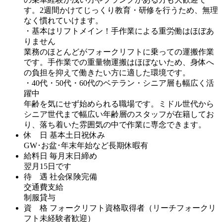
す。2週間かけてじっくり教育・研修を行うため、無理
なく慣れていけます。
・基本はリフトメイン！手作業による重労働はほぼあ
りません
業務のほとんどがフォークリフトに乗っての運搬作業
です。手作業での重量物運搬はほぼないため、身体へ
の負担を抑えて働きたい方に適した環境です。
・40代・50代・60代のベテラン・シニア層も幅広く活
躍中
年齢を気にせず始められる職場です。ミドル世代から
シニア世代まで幅広い年齢層のスタッフが在籍してお
り、落ち着いた雰囲気の中で作業に専念できます。
休 日
基本土日祝休み
GW･お盆･年末年始など長期休暇有
給料日
毎月末日締め
翌月15日です
待 遇
社会保険完備
交通費支給
制服貸与
資 格
フォークリフト資格取得者（リーチフォークリ
フト未経験者歓迎）