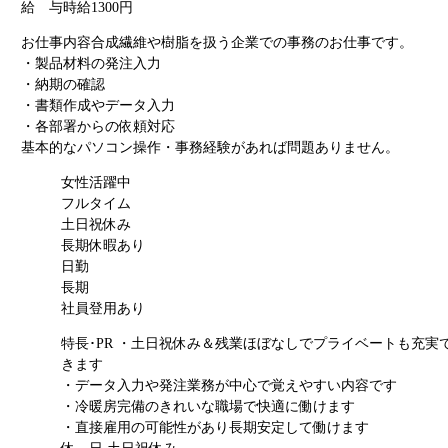
給 与
時給1300円
お仕事内容
合成繊維や樹脂を扱う企業での事務のお仕事です。
・製品材料の発注入力
・納期の確認
・書類作成やデータ入力
・各部署からの依頼対応
基本的なパソコン操作・事務経験があれば問題ありません。
女性活躍中
フルタイム
土日祝休み
長期休暇あり
日勤
長期
社員登用あり
特長･PR
・土日祝休み＆残業ほぼなしでプライベートも充実
きます
・データ入力や発注業務が中心で覚えやすい内容です
・冷暖房完備のきれいな職場で快適に働けます
・直接雇用の可能性があり長期安定して働けます