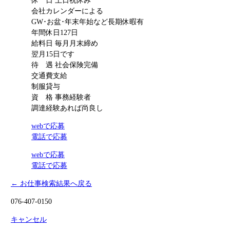
休 日
土日祝休み
会社カレンダーによる
GW･お盆･年末年始など長期休暇有
年間休日127日
給料日
毎月月末締め
翌月15日です
待 遇
社会保険完備
交通費支給
制服貸与
資 格
事務経験者
調達経験あれば尚良し
webで応募
電話で応募
webで応募
電話で応募
← お仕事検索結果へ戻る
076-407-0150
キャンセル