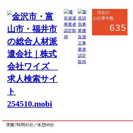
現在の
お仕事件数
635
滑川市・立山町・上市町
事務系
一般事務（データ入力・発注業務）
お仕事番号
toyama_8130
《応募先》富山営業所
勤務地
富山県滑川市栗山
(最寄駅 東滑川駅)
駅から車で10分
勤務時間
8:30～17:15
実働7時間45分／休憩60分