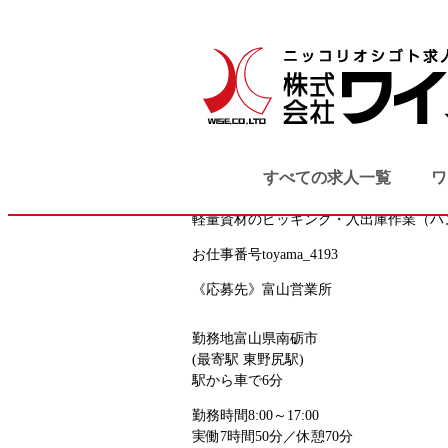
TOP
検索結果
軽量資材のピッ
小矢部市・砺波市・南砺市
製造系
軽作業
すべての求人一覧
ワ
注目
軽量資材のピッキング・入出庫作業（ハ
お仕事番号
toyama_4193
《応募先》富山営業所
勤務地
富山県南砺市
(最寄駅 東野尻駅)
駅から車で6分
勤務時間
8:00～17:00
実働7時間50分／休憩70分