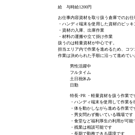
給 与
時給1200円
お仕事内容
資材を取り扱う倉庫でのお仕
・ハンディ端末を使用した資材のピッキ
・資材の入庫、出庫作業
・材料の運搬や立て掛け作業
扱うのは軽量資材が中心です。
担当エリア内で作業を進めるため、コツ
作業は決められた手順に沿って進めてい
男性活躍中
フルタイム
土日祝休み
日勤
特長･PR
・軽量資材を扱う作業で
・ハンディ端末を使用して作業を
・体を動かしながら進める作業で
・男女問わず働いている職場です
・食堂など福利厚生の利用が可能
・残業は相談可能です
・長期で勤務できる環境です