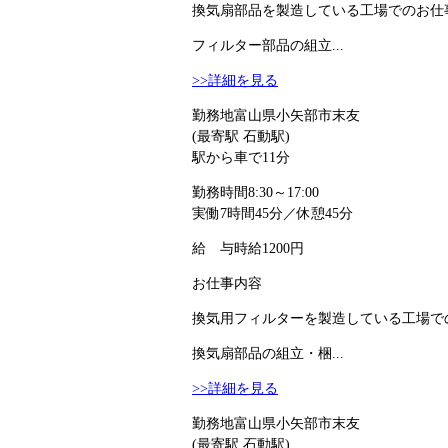
換気扇部品を製造している工場でのお仕事
フィルター部品の組立...
>>詳細を見る
勤務地
富山県小矢部市末友
(最寄駅 石動駅)
駅から車で11分
勤務時間
8:30～17:00
実働7時間45分／休憩45分
給 与
時給1200円
お仕事内容
換気用フィルターを製造している工場での
換気扇部品の組立・梱...
>>詳細を見る
勤務地
富山県小矢部市末友
(最寄駅 石動駅)