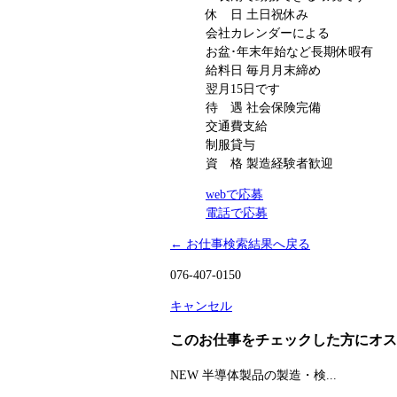
休 日
土日祝休み
会社カレンダーによる
お盆･年末年始など長期休暇有
給料日
毎月月末締め
翌月15日です
待 遇
社会保険完備
交通費支給
制服貸与
資 格
製造経験者歓迎
webで応募
電話で応募
← お仕事検索結果へ戻る
076-407-0150
キャンセル
このお仕事をチェックした方にオス
NEW
半導体製品の製造・検...