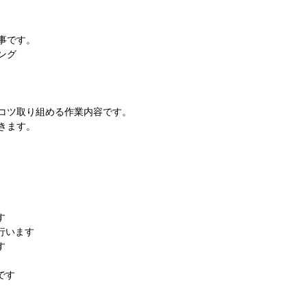
事です。
ング
コツ取り組める作業内容です。
きます。
す
行います
す
です