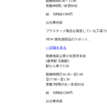
勤務時間
6:00～15:00
実働8時間／休憩60分
給 与
時給1300円
お仕事内容
プラスチック製品を製造している工場での
NEW
換気扇部品のスポット...
>>詳細を見る
勤務地
富山県小矢部市末友
(最寄駅 石動駅)
駅から車で11分
勤務時間
①16:30～翌1:00
②17:00～翌1:30
実働7時間45分／休憩45分
給 与
時給1200円
お仕事内容