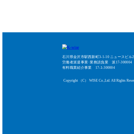
石川県金沢市駅西新町3-1-10 ニュースビル2
労働者派遣事業･業務請負業 派17-300004
有料職業紹介事業 17-ﾕ-300004
Copyright （C） WISE Co.,Ltd. All Rights Rese