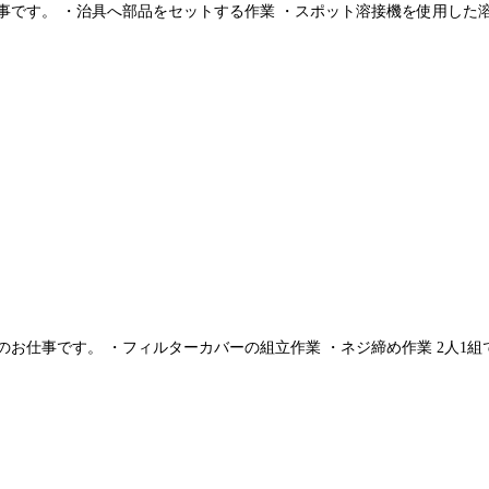
です。 ・治具へ部品をセットする作業 ・スポット溶接機を使用した溶接
お仕事です。 ・フィルターカバーの組立作業 ・ネジ締め作業 2人1組で