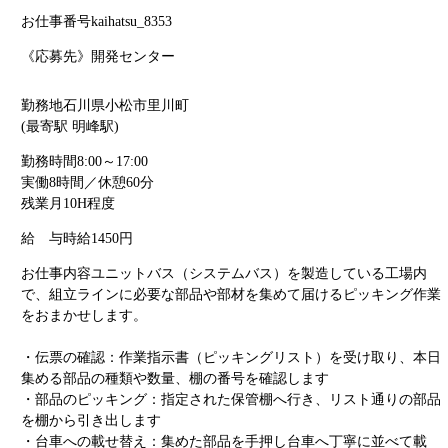
お仕事番号
kaihatsu_8353
《応募先》開発センター
勤務地
石川県小松市里川町
(最寄駅 明峰駅)
勤務時間
8:00～17:00
実働8時間／休憩60分
残業月10H程度
給 与
時給1450円
お仕事内容
ユニットバス（システムバス）を製造している工場内
で、組立ラインに必要な部品や部材を集めて届けるピッキング作業
をおまかせします。
・伝票の確認：作業指示書（ピッキングリスト）を受け取り、本日
集める部品の種類や数量、棚の番号を確認します
・部品のピッキング：指定された保管棚へ行き、リスト通りの部品
を棚から引き出します
・台車への載せ替え：集めた部品を手押し台車へ丁寧に並べて載