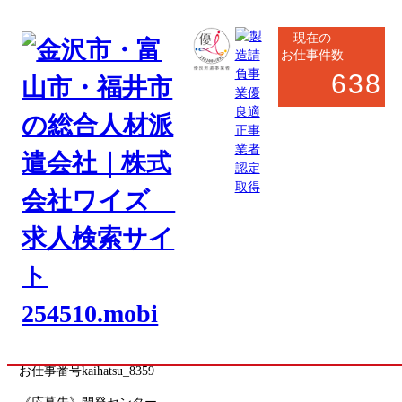
現在の
お仕事件数
638
170件
検索条件
検索条件を変更
31~40件 /170件
野々市市・白山市
事務系
NEW
セラミック工場の中国語通訳・技術サポート
お仕事番号
kaihatsu_8359