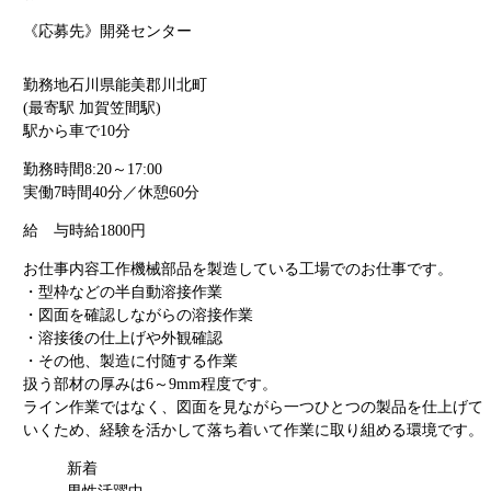
《応募先》開発センター
勤務地
石川県能美郡川北町
(最寄駅 加賀笠間駅)
駅から車で10分
勤務時間
8:20～17:00
実働7時間40分／休憩60分
給 与
時給1800円
お仕事内容
工作機械部品を製造している工場でのお仕事です。
・型枠などの半自動溶接作業
・図面を確認しながらの溶接作業
・溶接後の仕上げや外観確認
・その他、製造に付随する作業
扱う部材の厚みは6～9mm程度です。
ライン作業ではなく、図面を見ながら一つひとつの製品を仕上げて
いくため、経験を活かして落ち着いて作業に取り組める環境です。
新着