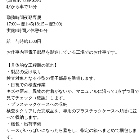
(最寄駅 笠師保駅)
駅から車で15分
勤務時間
夜勤専属
17:00～翌1:45(18:15～翌3:00)
実働8時間／休憩45分
給 与
時給1500円
お仕事内容
電子部品を製造している工場でのお仕事です。
【具体的な工程順の流れ】
・製品の受け取り
検査対象となる小型の電子部品を準備します。
・目視での検査作業
キズや歪み、異物の付着がないか、マニュアルに沿って1点ずつ目で
見てチェック（確認）します。
・プラスチックケースへの収納
検査をクリアした完成品を、専用のプラスチックケースへ順番に並
べて収納します。
・梱包・出荷準備
ケースがいっぱいになったら蓋をし、指定の箱へまとめて梱包しま
す。