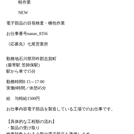
軽作業
NEW
電子部品の目視検査・梱包作業
お仕事番号
nanao_8356
《応募先》七尾営業所
勤務地
石川県羽咋郡志賀町
(最寄駅 笠師保駅)
駅から車で15分
勤務時間
8:15～17:00
実働8時間／休憩45分
給 与
時給1500円
お仕事内容
電子部品を製造している工場でのお仕事です。
【具体的な工程順の流れ】
・製品の受け取り