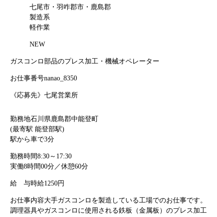
七尾市・羽咋郡市・鹿島郡
製造系
軽作業
NEW
ガスコンロ部品のプレス加工・機械オペレーター
お仕事番号
nanao_8350
《応募先》七尾営業所
勤務地
石川県鹿島郡中能登町
(最寄駅 能登部駅)
駅から車で3分
勤務時間
8:30～17:30
実働8時間00分／休憩60分
給 与
時給1250円
お仕事内容
大手ガスコンロを製造している工場でのお仕事です。
調理器具やガスコンロに使用される鉄板（金属板）のプレス加工