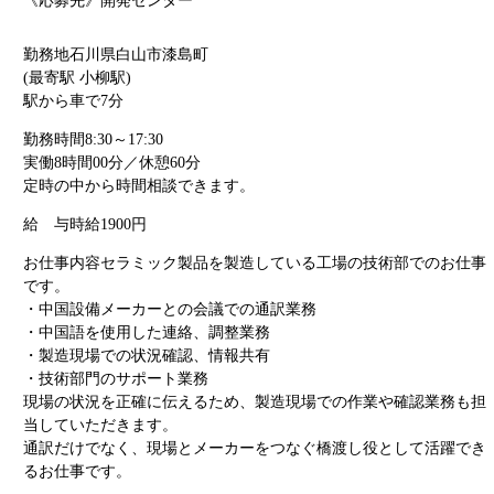
《応募先》開発センター
勤務地
石川県白山市漆島町
(最寄駅 小柳駅)
駅から車で7分
勤務時間
8:30～17:30
実働8時間00分／休憩60分
定時の中から時間相談できます。
給 与
時給1900円
お仕事内容
セラミック製品を製造している工場の技術部でのお仕事
です。
・中国設備メーカーとの会議での通訳業務
・中国語を使用した連絡、調整業務
・製造現場での状況確認、情報共有
・技術部門のサポート業務
現場の状況を正確に伝えるため、製造現場での作業や確認業務も担
当していただきます。
通訳だけでなく、現場とメーカーをつなぐ橋渡し役として活躍でき
るお仕事です。