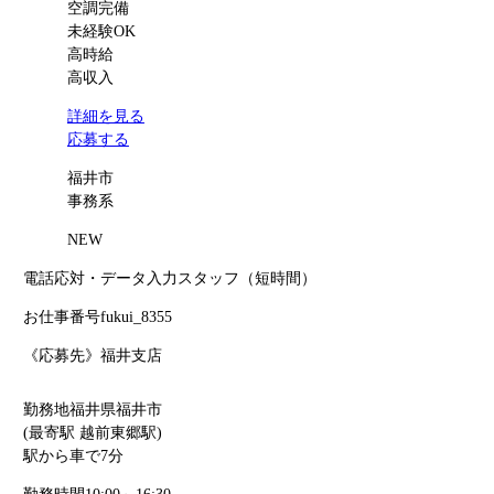
空調完備
未経験OK
高時給
高収入
詳細を見る
応募する
福井市
事務系
NEW
電話応対・データ入力スタッフ（短時間）
お仕事番号
fukui_8355
《応募先》福井支店
勤務地
福井県福井市
(最寄駅 越前東郷駅)
駅から車で7分