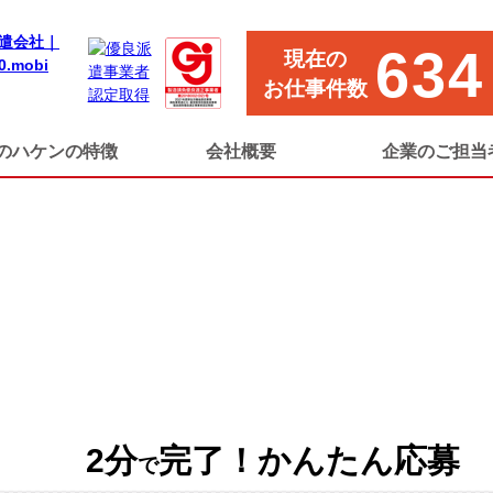
634
現在の
お仕事件数
のハケンの特徴
会社概要
企業のご担当
2分
完了！かんたん応募
で