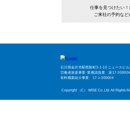
仕事を見つけたい！
ご来社の予約など
石川県金沢市駅西新町3-1-10 ニュースビル
労働者派遣事業･業務請負業 派17-30000
有料職業紹介事業 17-ﾕ-300004
Copyright （C） WISE Co.,Ltd. All Rights R