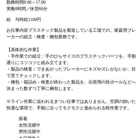
勤務時間
8:00～17:00
実働8時間／休憩60分
給 与
時給1100円
お仕事内容
プラスチック製品を製造している工場での、家庭用ブレ
ーカーの組立・検査・梱包業務です。
【具体的な作業】
・手作業での組立：手のひらサイズのプラスチックパーツを、手順
通りにコツコツと組み立てます。
・製品の検査：できあがったブレーカーにキズやズレがないか、目
で見てチェックします。
・梱包・箱詰め：検査が終わった製品を、出荷用の段ボールなどへ
決まった数ずつ丁寧に梱包します。
※ライン作業に追われるきつい仕事ではありません。空調の効いた
快適な環境で、手順に沿ってモクモクと進められる軽作業です。
新着
女性活躍中
男性活躍中