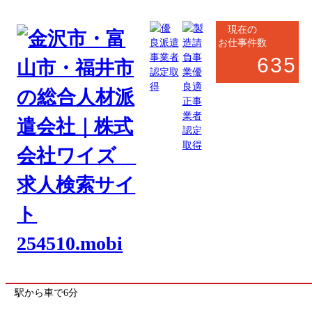
現在の
お仕事件数
635
奥能登エリア
製造系
軽作業
NEW
家庭用ブレーカーの組立・外観検査・梱包
お仕事番号
nanao_8305
《応募先》七尾営業所
勤務地
石川県鹿島郡中能登町
(最寄駅 能登二宮駅)
駅から車で6分