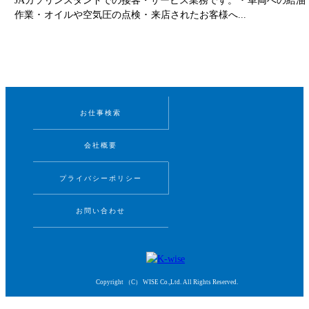
JAガソリンスタンドでの接客・サービス業務です。 ･ 車両への給油
作業 ･ オイルや空気圧の点検 ･ 来店されたお客様へ...
お仕事検索
会社概要
プライバシーポリシー
お問い合わせ
Copyright （C） WISE Co.,Ltd. All Rights Reserved.