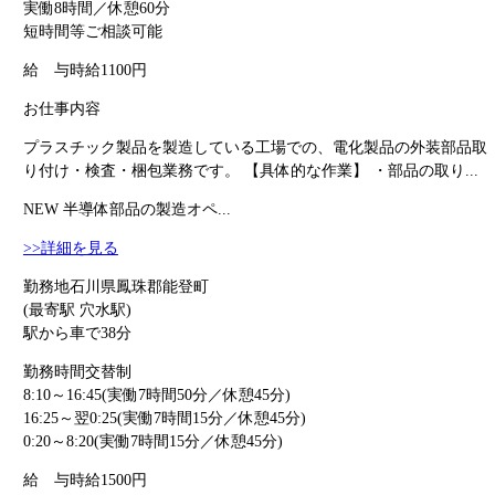
実働8時間／休憩60分
短時間等ご相談可能
給 与
時給1100円
お仕事内容
プラスチック製品を製造している工場での、電化製品の外装部品取
り付け・検査・梱包業務です。 【具体的な作業】 ・部品の取り...
NEW
半導体部品の製造オペ...
>>詳細を見る
勤務地
石川県鳳珠郡能登町
(最寄駅 穴水駅)
駅から車で38分
勤務時間
交替制
8:10～16:45(実働7時間50分／休憩45分)
16:25～翌0:25(実働7時間15分／休憩45分)
0:20～8:20(実働7時間15分／休憩45分)
給 与
時給1500円