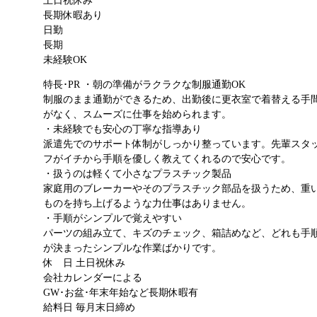
土日祝休み
長期休暇あり
日勤
長期
未経験OK
特長･PR
・朝の準備がラクラクな制服通勤OK
制服のまま通勤ができるため、出勤後に更衣室で着替える手
がなく、スムーズに仕事を始められます。
・未経験でも安心の丁寧な指導あり
派遣先でのサポート体制がしっかり整っています。先輩スタ
フがイチから手順を優しく教えてくれるので安心です。
・扱うのは軽くて小さなプラスチック製品
家庭用のブレーカーやそのプラスチック部品を扱うため、重
ものを持ち上げるような力仕事はありません。
・手順がシンプルで覚えやすい
パーツの組み立て、キズのチェック、箱詰めなど、どれも手
が決まったシンプルな作業ばかりです。
休 日
土日祝休み
会社カレンダーによる
GW･お盆･年末年始など長期休暇有
給料日
毎月末日締め