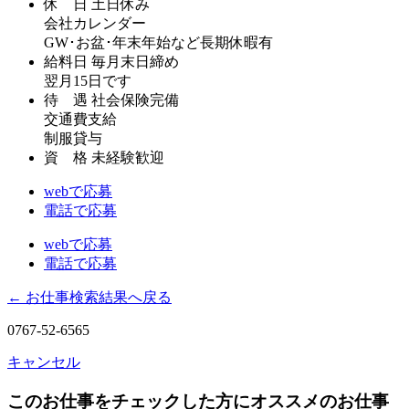
休 日
土日休み
会社カレンダー
GW･お盆･年末年始など長期休暇有
給料日
毎月末日締め
翌月15日です
待 遇
社会保険完備
交通費支給
制服貸与
資 格
未経験歓迎
webで応募
電話で応募
webで応募
電話で応募
← お仕事検索結果へ戻る
0767-52-6565
キャンセル
このお仕事をチェックした方にオススメのお仕事