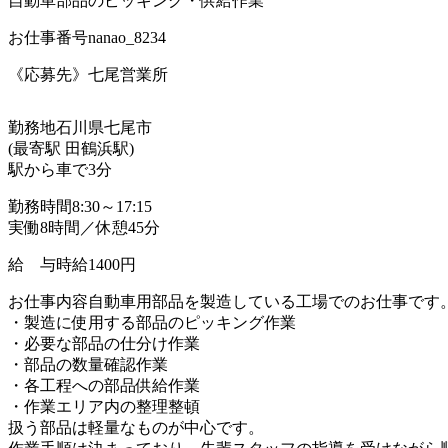
自動車部品のピッキング・供給作業
お仕事番号
nanao_8234
《応募先》七尾営業所
勤務地
石川県七尾市
(最寄駅 田鶴浜駅)
駅から車で3分
勤務時間
8:30～17:15
実働8時間／休憩45分
給 与
時給1400円
お仕事内容
自動車用部品を製造している工場でのお仕事です
・製造に使用する部品のピッキング作業
・必要な部品の仕分け作業
・部品の数量確認作業
・各工程への部品供給作業
・作業エリア内の整理整頓
扱う部品は軽量なものが中心です。