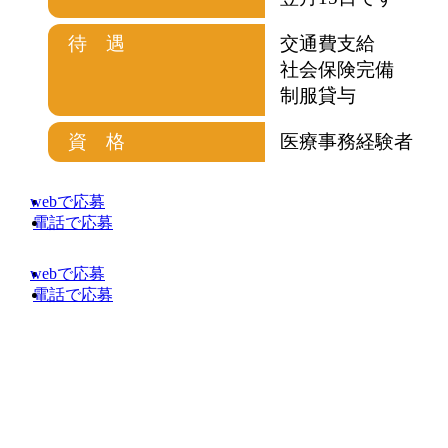
待 遇
交通費支給
社会保険完備
制服貸与
資 格
医療事務経験者
webで応募
電話で応募
webで応募
電話で応募