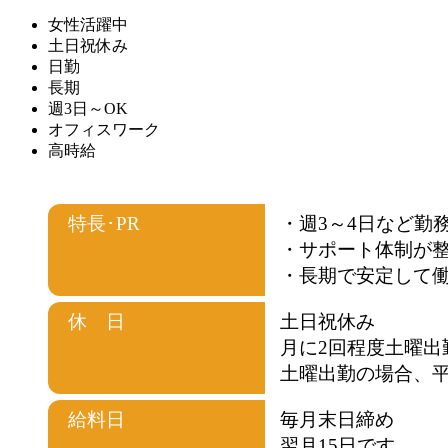
女性活躍中
土日祝休み
日勤
長期
週3日～OK
オフィスワーク
高時給
特長･PR
・週3～4日など勤
・サポート体制が
・長期で安定して
休 日
土日祝休み
月に2回程度土曜出
土曜出勤の場合、
給料日
毎月末日締め
翌月15日です