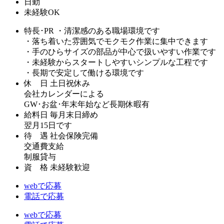
日勤
未経験OK
特長･PR
・清潔感のある職場環境です
・落ち着いた雰囲気でモクモク作業に集中できます
・手のひらサイズの部品が中心で扱いやすい作業です
・未経験からスタートしやすいシンプルな工程です
・長期で安定して働ける環境です
休 日
土日祝休み
会社カレンダーによる
GW･お盆･年末年始など長期休暇有
給料日
毎月末日締め
翌月15日です
待 遇
社会保険完備
交通費支給
制服貸与
資 格
未経験歓迎
webで応募
電話で応募
webで応募