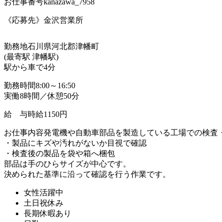
お仕事番号
kanazawa_7958
《応募先》金沢営業所
勤務地
石川県河北郡津幡町
(最寄駅 津幡駅)
駅から車で4分
勤務時間
8:00～16:50
実働8時間／休憩50分
給 与
時給1150円
お仕事内容
発電機や自動車部品を製造している工場での検査
・製品にキズや汚れがないか目視で確認
・検査後の製品を袋や箱へ梱包
部品は手のひらサイズが中心です。
決められた基準に沿って確認を行う作業です。
女性活躍中
土日祝休み
長期休暇あり