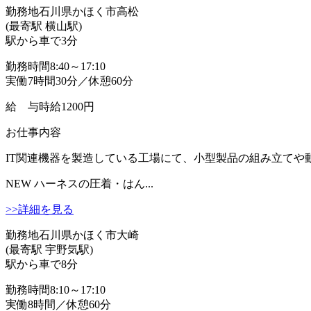
勤務地
石川県かほく市高松
(最寄駅 横山駅)
駅から車で3分
勤務時間
8:40～17:10
実働7時間30分／休憩60分
給 与
時給1200円
お仕事内容
IT関連機器を製造している工場にて、小型製品の組み立てや動
NEW
ハーネスの圧着・はん...
>>詳細を見る
勤務地
石川県かほく市大崎
(最寄駅 宇野気駅)
駅から車で8分
勤務時間
8:10～17:10
実働8時間／休憩60分