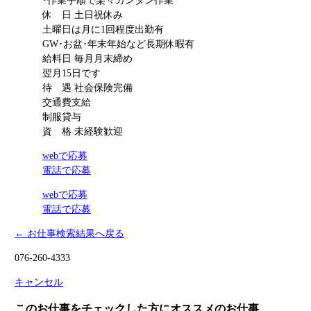
･作業手順で楽々カンタン作業
休 日
土日祝休み
土曜日は月に1回程度出勤有
GW･お盆･年末年始など長期休暇有
給料日
毎月月末締め
翌月15日です
待 遇
社会保険完備
交通費支給
制服貸与
資 格
未経験歓迎
webで応募
電話で応募
webで応募
電話で応募
← お仕事検索結果へ戻る
076-260-4333
キャンセル
このお仕事をチェックした方にオススメのお仕事