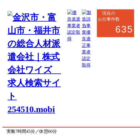
現在の
お仕事件数
635
野々市市・白山市
製造系
車載用センサー・スイッチ部品の製造・検査
お仕事番号
kanazawa_7913
《応募先》金沢営業所
勤務地
石川県白山市旭丘
(最寄駅 松任駅)
駅から車で9分
勤務時間
8:30～17:15
実働7時間45分／休憩60分