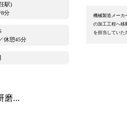
任駅)
8分
機械製造メーカ
の加工工程へ移
5
を担当していただ
／休憩45分
円
...