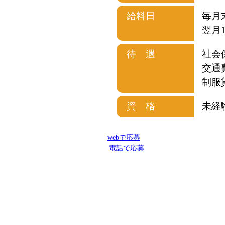
給料日
毎月
翌月
待 遇
社会
交通
制服
資 格
未経
webで応募
電話で応募