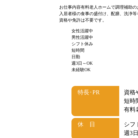
お仕事内容
有料老人ホームで調理補助の
入居者様の食事の盛付け、配膳、洗浄等
資格や免許は不要です。
女性活躍中
男性活躍中
シフト休み
短時間
日勤
週3日～OK
未経験OK
特長･PR
資格
短時
有料
休 日
シフ
週3