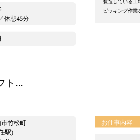
製造している工
5
ピッキング作業を
／休憩45分
円
...
お仕事内容
山市竹松町
任駅)