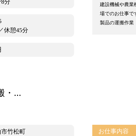
8分
建設機械や農業
場でのお仕事で
5
製品の運搬作業 
／休憩45分
円
...
お仕事内容
山市竹松町