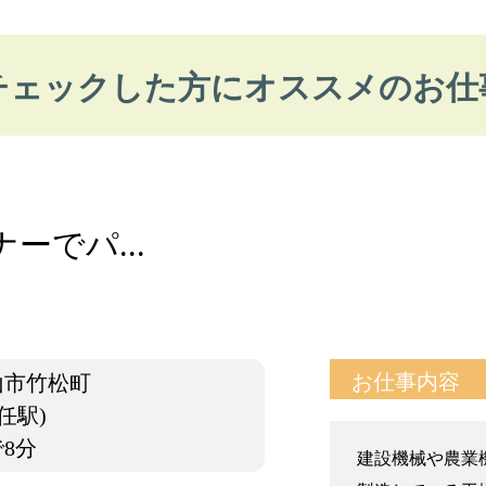
チェックした方にオススメのお仕
ーでパ...
お仕事内容
山市竹松町
任駅)
8分
建設機械や農業