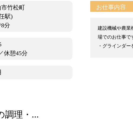
お仕事内容
山市竹松町
任駅)
8分
建設機械や農業
場でのお仕事で
5
・グラインダーを
／休憩45分
円
調理・...