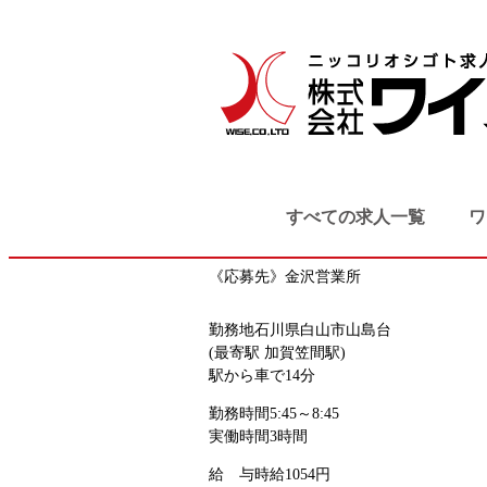
TOP
検索結果
老人ホームでの
野々市市・白山市
サービス系
軽作業
老人ホームでの調理補助
すべての求人一覧
ワ
お仕事番号
kanazawa_7898
《応募先》金沢営業所
勤務地
石川県白山市山島台
(最寄駅 加賀笠間駅)
駅から車で14分
勤務時間
5:45～8:45
実働時間3時間
給 与
時給1054円