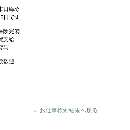
末日締め
15日です
保険完備
費支給
貸与
験歓迎
← お仕事検索結果へ戻る