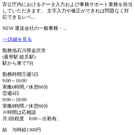
官公庁内におけるデータ入力および事務サポート業務を担当
していただきます。 文字入力や修正ができれば問題なく対
応できるレベ...
NEW
運送会社の一般事務・...
>>詳細を見る
勤務地
石川県金沢市
(最寄駅 蚊爪駅)
駅から車で7分
勤務時間
①週5日
9:00～16:00
実働6時間／休憩60分
②週4日
9:00～18:00
実働8時間／休憩60分
※時間は応相談
月3回程度 8:00～出勤有。
給 与
時給1300円