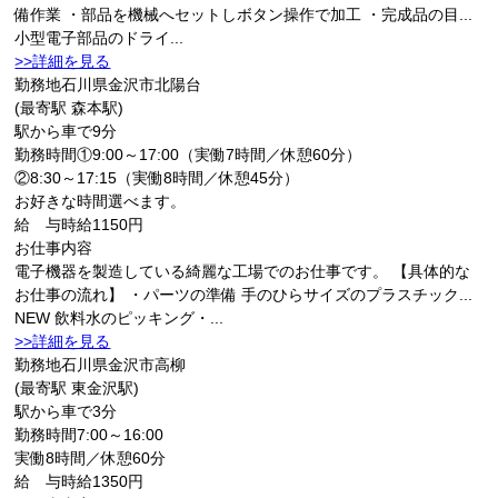
備作業 ・部品を機械へセットしボタン操作で加工 ・完成品の目...
小型電子部品のドライ...
>>詳細を見る
勤務地
石川県金沢市北陽台
(最寄駅 森本駅)
駅から車で9分
勤務時間
①9:00～17:00（実働7時間／休憩60分）
②8:30～17:15（実働8時間／休憩45分）
お好きな時間選べます。
給 与
時給1150円
お仕事内容
電子機器を製造している綺麗な工場でのお仕事です。 【具体的な
お仕事の流れ】 ・パーツの準備 手のひらサイズのプラスチック...
NEW
飲料水のピッキング・...
>>詳細を見る
勤務地
石川県金沢市高柳
(最寄駅 東金沢駅)
駅から車で3分
勤務時間
7:00～16:00
実働8時間／休憩60分
給 与
時給1350円