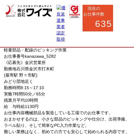
現在の
お仕事件数
635
金沢市
軽作業
軽量部品・配線のピッキング作業
お仕事番号
kanazawa_5282
《応募先》金沢営業所
勤務地
石川県金沢市打木町
(最寄駅 野々市駅)
みどり団地近く
勤務時間
8:15～17:10
実働7時間50分／65分
残業月平均10時間
給 与
時給1130円
お仕事内容
機械部品を製造している工場でのお仕事です。
おまかせするのは、小さな部品のピッキングや仕分け、出荷準備、
ラベル貼り、そして簡単なPC入力作業など。
難しい業務はなく、初めての方でも安心して始められる内容です。