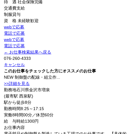
待 遇
社会保険完備
交通費支給
制服貸与
資 格
未経験歓迎
webで応募
電話で応募
webで応募
電話で応募
← お仕事検索結果へ戻る
076-260-4333
キャンセル
このお仕事をチェックした方にオススメのお仕事
NEW
制御盤の配線・組立作...
>>詳細を見る
勤務地
石川県金沢市増泉
(最寄駅 西泉駅)
駅から徒歩8分
勤務時間
8:25～17:15
実働8時間00分／休憩60分
給 与
時給1300円
お仕事内容
電子部品や制御盤を製造している工場でのお仕事です。 【具体的