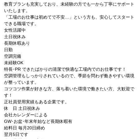
教育プランも充実しており、未経験の方でも一から丁寧にサポート
いたします。
「工場のお仕事は初めてで不安…」という方も、安心してスタート
できる職場です。
女性活躍中
土日祝休み
長期休暇あり
日勤
空調完備
未経験OK
特長･PR
できたばかりの清潔で快適な工場内でのお仕事です！
空調管理もしっかりされているので、季節を問わず働きやすい環境
が整っています。
コツコツ作業が好きな方、落ち着いた環境で働きたい方、大歓迎で
す！
正社員登用実績もある企業です。
休 日
土日祝休み
会社カレンダーによる
GW･お盆･年末年始など長期休暇有
給料日
毎月20日締め
翌月5日です