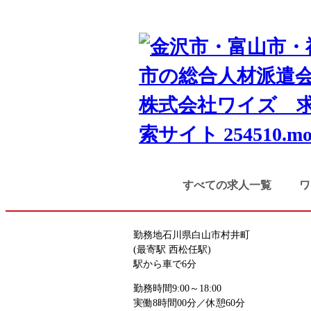
TOP
検索結果
カーディーラー
野々市市・白山市
サービス系
事務系
NEW
カーディーラーの受付・事務スタッフ
お仕事番号
kaihatsu_8313
すべての求人一覧
ワ
《応募先》開発センター
勤務地
石川県白山市村井町
(最寄駅 西松任駅)
駅から車で6分
勤務時間
9:00～18:00
実働8時間00分／休憩60分