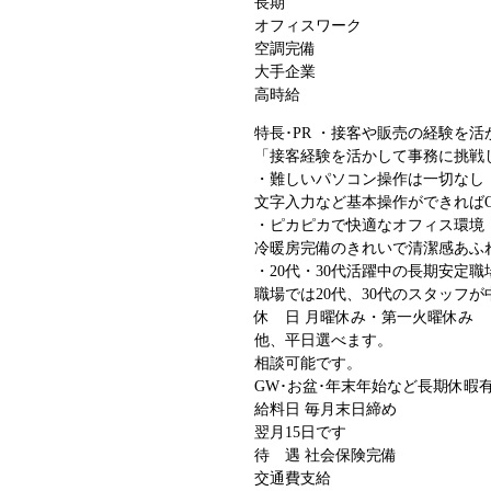
長期
オフィスワーク
空調完備
大手企業
高時給
特長･PR
・接客や販売の経験を活
「接客経験を活かして事務に挑戦
・難しいパソコン操作は一切なし
文字入力など基本操作ができれば
・ピカピカで快適なオフィス環境
冷暖房完備のきれいで清潔感あふ
・20代・30代活躍中の長期安定職
職場では20代、30代のスタッフ
休 日
月曜休み・第一火曜休み
他、平日選べます。
相談可能です。
GW･お盆･年末年始など長期休暇
給料日
毎月末日締め
翌月15日です
待 遇
社会保険完備
交通費支給