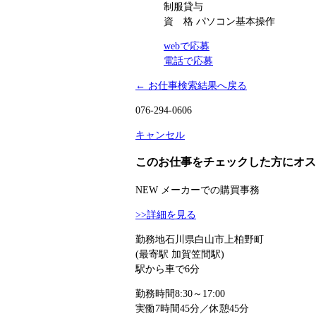
制服貸与
資 格
パソコン基本操作
webで応募
電話で応募
← お仕事検索結果へ戻る
076-294-0606
キャンセル
このお仕事をチェックした方にオス
NEW
メーカーでの購買事務
>>詳細を見る
勤務地
石川県白山市上柏野町
(最寄駅 加賀笠間駅)
駅から車で6分
勤務時間
8:30～17:00
実働7時間45分／休憩45分