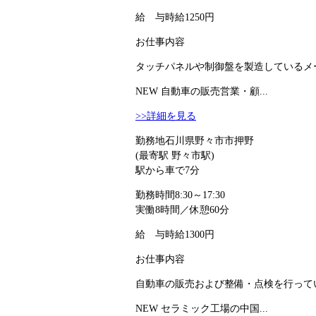
給 与
時給1250円
お仕事内容
タッチパネルや制御盤を製造しているメ
NEW
自動車の販売営業・顧...
>>詳細を見る
勤務地
石川県野々市市押野
(最寄駅 野々市駅)
駅から車で7分
勤務時間
8:30～17:30
実働8時間／休憩60分
給 与
時給1300円
お仕事内容
自動車の販売および整備・点検を行ってい
NEW
セラミック工場の中国...