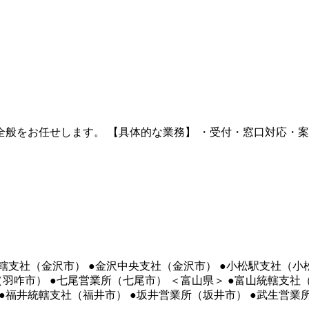
をお任せします。 【具体的な業務】 ・受付・窓口対応・案内 
統轄支社（金沢市） ●金沢中央支社（金沢市） ●小松駅支社（小
羽咋市） ●七尾営業所（七尾市） ＜富山県＞ ●富山統轄支社（
●福井統轄支社（福井市） ●坂井営業所（坂井市） ●武生営業