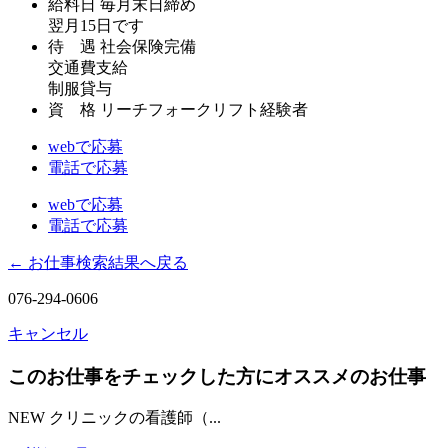
給料日
毎月末日締め
翌月15日です
待 遇
社会保険完備
交通費支給
制服貸与
資 格
リーチフォークリフト経験者
webで応募
電話で応募
webで応募
電話で応募
← お仕事検索結果へ戻る
076-294-0606
キャンセル
このお仕事をチェックした方にオススメのお仕事
NEW
クリニックの看護師（...