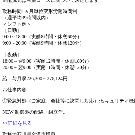
※配属先は希望コースに基づいて決定します
勤務時間
1ヵ月単位変形労働時間制
（週平均39時間以内）
＜シフト例＞
［日勤］
9:00～18:00（実働8時間・休憩60分）
9:00～20:00（実働9時間・休憩120分）
［夜勤］
18:00～翌9:00（実働12時間・休憩180分）
20:00～翌9:00（実働11時間・休憩120分）
給 与
月収226,300～276,124円
お仕事内容
①緊急対処（ご家庭、会社等に訪問し対応）:セキュリティ機器
NEW
制御盤の配線・組立作...
>>詳細を見る
勤務地
石川県金沢市増泉