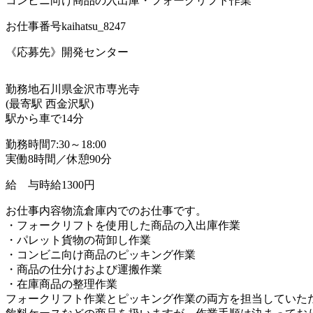
コンビニ向け商品の入出庫・フォークリフト作業
お仕事番号
kaihatsu_8247
《応募先》開発センター
勤務地
石川県金沢市専光寺
(最寄駅 西金沢駅)
駅から車で14分
勤務時間
7:30～18:00
実働8時間／休憩90分
給 与
時給1300円
お仕事内容
物流倉庫内でのお仕事です。
・フォークリフトを使用した商品の入出庫作業
・パレット貨物の荷卸し作業
・コンビニ向け商品のピッキング作業
・商品の仕分けおよび運搬作業
・在庫商品の整理作業
フォークリフト作業とピッキング作業の両方を担当していた