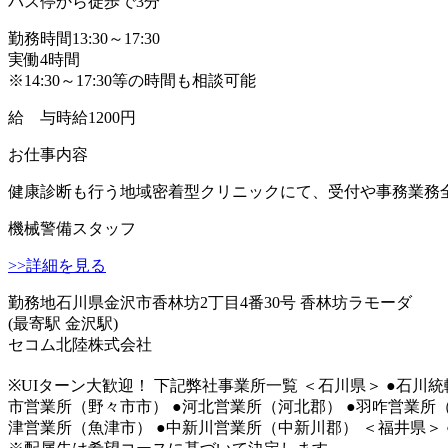
バス停から徒歩で3分
勤務時間
13:30～17:30
実働4時間
※14:30～17:30等の時間も相談可能
給 与
時給1200円
お仕事内容
健康診断も行う地域密着型クリニックにて、受付や事務業務全般
機械警備スタッフ
>>詳細を見る
勤務地
石川県金沢市香林坊2丁目4番30号 香林坊ラモーダ
(最寄駅 金沢駅)
セコム北陸株式会社
※UIターン大歓迎！ 下記弊社事業所一覧 ＜石川県＞ ●石川
市営業所（野々市市） ●河北営業所（河北郡） ●羽咋営業所（
津営業所（魚津市） ●中新川営業所（中新川郡） ＜福井県＞ 