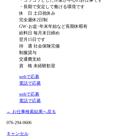
・コツコツとした作業が中心のお仕事です
・長期で安定して働ける環境です
休 日
土日祝休み
完全週休2日制
GW･お盆･年末年始など長期休暇有
給料日
毎月末日締め
翌月15日です
待 遇
社会保険完備
制服貸与
交通費支給
資 格
未経験歓迎
webで応募
電話で応募
webで応募
電話で応募
← お仕事検索結果へ戻る
076-294-0606
キャンセル