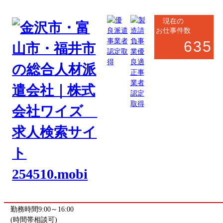
現在の
お仕事件数
635
野々市市・白山市
製造系
軽作業
ハーネス加工・軽作業スタッフ
お仕事番号
kaihatsu_8179
《応募先》開発センター
勤務地
石川県白山市熱野町
(最寄駅 陽羽里駅)
駅から車で5分
勤務時間
9:00～16:00
(時間帯相談可)