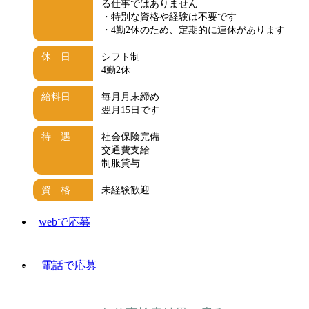
る仕事ではありません
・特別な資格や経験は不要です
・4勤2休のため、定期的に連休があります
休 日
シフト制
4勤2休
給料日
毎月月末締め
翌月15日です
待 遇
社会保険完備
交通費支給
制服貸与
資 格
未経験歓迎
webで応募
電話で応募