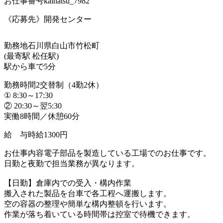
お仕事番号
kaihatsu_7982
《応募先》開発センター
勤務地
石川県白山市竹松町
(最寄駅 松任駅)
駅から車で5分
勤務時間
2交替制（4勤2休）
① 8:30～17:30
② 20:30～翌5:30
実働8時間／休憩60分
給 与
時給1300円
お仕事内容
電子部品を製造している工場でのお仕事です。
日勤と夜勤で担当業務が異なります。
【日勤】倉庫内での受入・構内作業
搬入された製品を台車で各工程へ運搬します。
空の容器の整理や簡単な構内整頓を行います。
作業が落ち着いている時間帯は控室で待機できます。