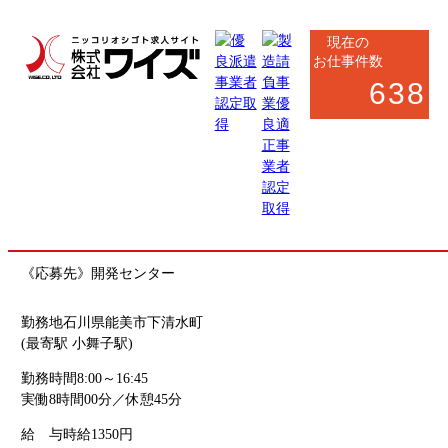
現在の
お仕事件数
638
小松市・加賀市・能美市
製造系
部品のピッキング・フォークリフト運搬
お仕事番号
kaihatsu_7319
《応募先》開発センター
勤務地
石川県能美市下清水町
(最寄駅 小舞子駅)
勤務時間
8:00～16:45
実働8時間00分／休憩45分
給 与
時給1350円