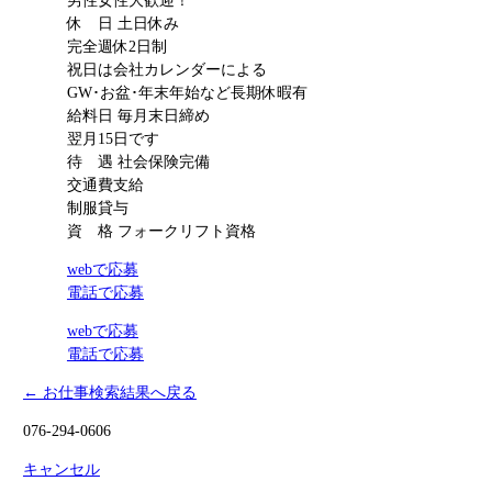
男性女性大歓迎！
休 日
土日休み
完全週休2日制
祝日は会社カレンダーによる
GW･お盆･年末年始など長期休暇有
給料日
毎月末日締め
翌月15日です
待 遇
社会保険完備
交通費支給
制服貸与
資 格
フォークリフト資格
webで応募
電話で応募
webで応募
電話で応募
← お仕事検索結果へ戻る
076-294-0606
キャンセル