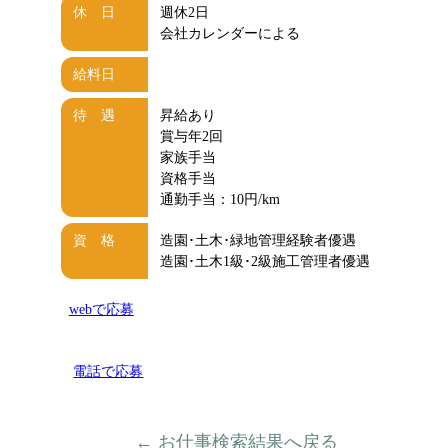
休 日
週休2日
会社カレンダーによる
給料日
待 遇
昇給あり
賞与年2回
家族手当
資格手当
通勤手当：10円/km
資 格
造園･土木･緑地管理経験者優遇
造園･土木1級･2級施工管理者優遇
webで応募
電話で応募
← お仕事検索結果へ戻る