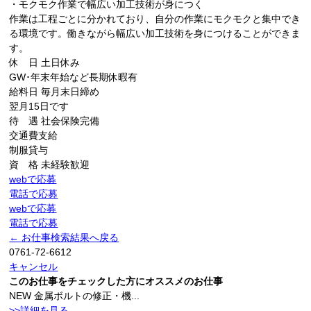
・モクモク作業で幅広い加工技術が身につく
作業は工程ごとに分かれており、自分の作業にモクモクと集中でき
る環境です。働きながら幅広い加工技術を身につけることができま
す。
休 日
土日休み
GW･年末年始など長期休暇有
給料日
毎月末日締め
翌月15日です
待 遇
社会保険完備
交通費支給
制服貸与
資 格
未経験歓迎
webで応募
電話で応募
webで応募
電話で応募
← お仕事検索結果へ戻る
0761-72-6612
キャンセル
このお仕事をチェックした方にオススメのお仕事
NEW
金属ボルトの修正・機...
>>詳細を見る