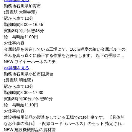
勤務地
石川県加賀市
(最寄駅 大聖寺駅)
駅から車で12分
勤務時間
8:00～16:45
実働8時間／休憩45分
給 与
時給1100円
お仕事内容
金属部品を製造している工場にて、10cm程度の細い金属ボルトの
歪みを真っ直ぐに修正する作業をお任せします。 以下の手順に...
NEW
ワイヤーハーネスのテ...
>>詳細を見る
勤務地
石川県小松市国府台
(最寄駅 明峰駅）
駅から車で13分
勤務時間
8:30～17:30
実働8時間00分／休憩60分
給 与
時給1110円
お仕事内容
建設機械用部品の製造をしている工場でのお仕事です。 【具体的
なお仕事の流れ】 ・配線コード（ハーネス）のセット 指定され...
NEW
建設機械部品の資材管...