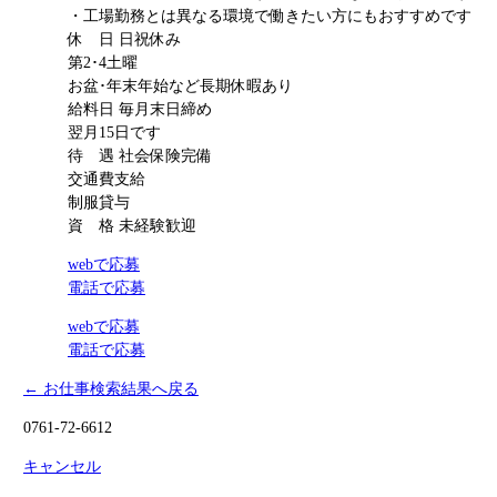
・工場勤務とは異なる環境で働きたい方にもおすすめです
休 日
日祝休み
第2･4土曜
お盆･年末年始など長期休暇あり
給料日
毎月末日締め
翌月15日です
待 遇
社会保険完備
交通費支給
制服貸与
資 格
未経験歓迎
webで応募
電話で応募
webで応募
電話で応募
← お仕事検索結果へ戻る
0761-72-6612
キャンセル