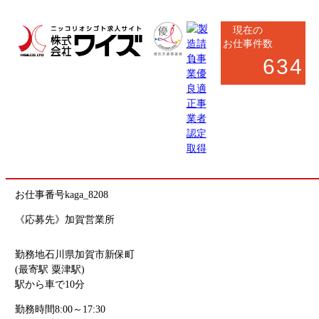
現在の
お仕事件数
634
小松市・加賀市・能美市
軽作業
NEW
緑地管理スタッフ（公園・企業敷地）
お仕事番号
kaga_8208
《応募先》加賀営業所
勤務地
石川県加賀市新保町
(最寄駅 粟津駅)
駅から車で10分
勤務時間
8:00～17:30