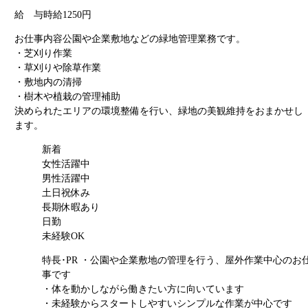
給 与
時給1250円
お仕事内容
公園や企業敷地などの緑地管理業務です。
・芝刈り作業
・草刈りや除草作業
・敷地内の清掃
・樹木や植栽の管理補助
決められたエリアの環境整備を行い、緑地の美観維持をおまかせし
ます。
新着
女性活躍中
男性活躍中
土日祝休み
長期休暇あり
日勤
未経験OK
特長･PR
・公園や企業敷地の管理を行う、屋外作業中心のお
事です
・体を動かしながら働きたい方に向いています
・未経験からスタートしやすいシンプルな作業が中心です