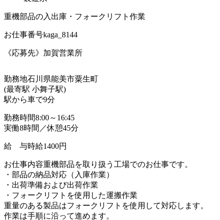
重機部品の入出庫・フォークリフト作業
お仕事番号
kaga_8144
《応募先》加賀営業所
勤務地
石川県能美市粟生町
(最寄駅 小舞子駅)
駅から車で9分
勤務時間
8:00～16:45
実働8時間／休憩45分
給 与
時給1400円
お仕事内容
重機部品を取り扱う工場でのお仕事です。
・部品の納品対応（入庫作業）
・出荷準備および出荷作業
・フォークリフトを使用した運搬作業
重量のある製品はフォークリフトを使用して対応します。
作業は手順に沿って進めます。