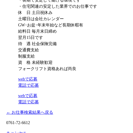
・長期で安定して働ける環境です
・住宅関連の安定した業界でのお仕事です
休 日
土日祝休み
土曜日は会社カレンダー
GW･お盆･年末年始など長期休暇有
給料日
毎月末日締め
翌月15日です
待 遇
社会保険完備
交通費支給
制服支給
資 格
未経験歓迎
フォークリフト資格あれば尚良
webで応募
電話で応募
webで応募
電話で応募
← お仕事検索結果へ戻る
0761-72-6612