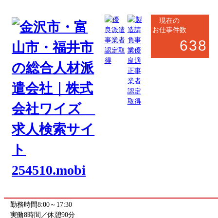
現在の
お仕事件数
638
小松市・加賀市・能美市
製造系
軽作業
木材製品の梱包・組立補助（プレカット工程）
お仕事番号
kaga_8136
《応募先》加賀営業所
勤務地
石川県加賀市栄谷町
(最寄駅 動橋駅)
駅から車で8分
勤務時間
8:00～17:30
実働8時間／休憩90分