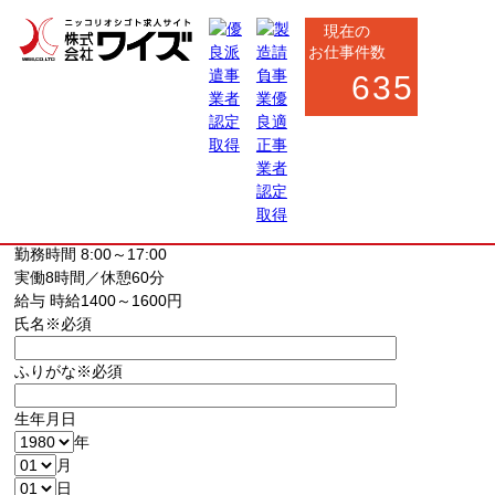
現在の
お仕事件数
635
お仕事応募フォーム
お仕事内容
船舶部品の調達・納期管理事務
勤務地
富山県富山市
(最寄駅 水橋駅)
駅から車で3分
勤務時間
8:00～17:00
実働8時間／休憩60分
給与
時給1400～1600円
氏名
※必須
ふりがな
※必須
生年月日
年
月
日