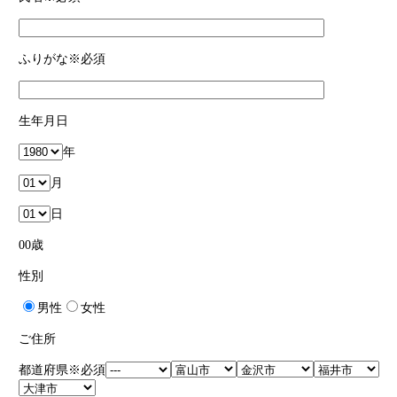
ふりがな
※必須
生年月日
年
月
日
00
歳
性別
男性
女性
ご住所
都道府県
※必須