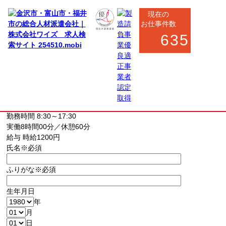
現在の
お仕事件数
635
お仕事応募フォーム
お仕事内容
一般事務（受付・データ入力）
勤務地
石川県鳳珠郡穴水町
(最寄駅 穴水駅)
駅から徒歩で6分
勤務時間
8:30～17:30
実働8時間00分／休憩60分
給与
時給1200円
氏名
※必須
ふりがな
※必須
生年月日
年
月
日