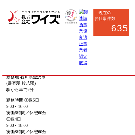
現在の
お仕事件数
635
お仕事応募フォーム
お仕事内容
運送会社の一般事務・運行データ入力（時間相談OK・
勤）
勤務地
石川県金沢市
(最寄駅 蚊爪駅)
駅から車で7分
勤務時間
①週5日
9:00～16:00
実働6時間／休憩60分
②週4日
9:00～18:00
実働8時間／休憩60分