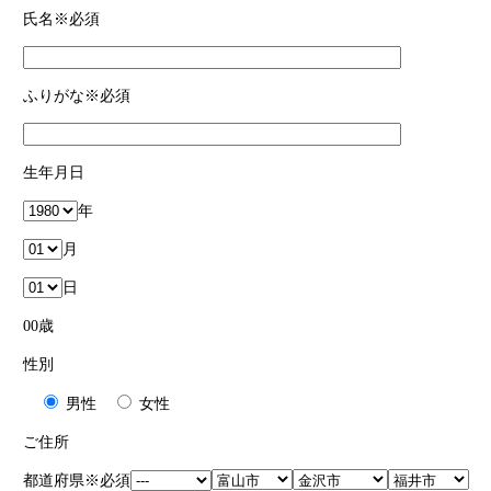
氏名
※必須
ふりがな
※必須
生年月日
年
月
日
00
歳
性別
男性
女性
ご住所
都道府県
※必須