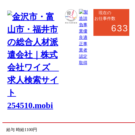
現在の
お仕事件数
633
お仕事応募フォーム
お仕事内容
クリーニング仕上品のハンガー掛け・折りたたみ作業
勤務地
石川県七尾市川尻町
(最寄駅 田鶴浜駅)
駅から徒歩10分
勤務時間
①8:30～17:00
実働7時間20分／休憩70分
②8:30～12:00
③13:00～17:00
①②③勤務時間選べます
給与
時給1100円