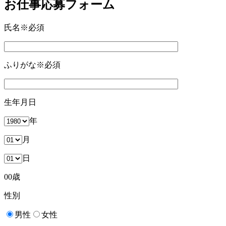
お仕事応募フォーム
氏名
※必須
ふりがな
※必須
生年月日
年
月
日
00
歳
性別
男性
女性