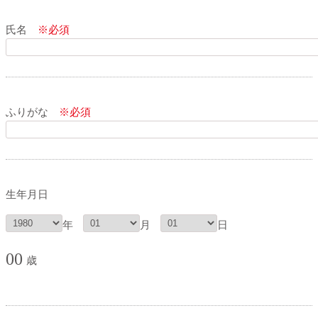
氏名
※必須
ふりがな
※必須
生年月日
年
月
日
00
歳