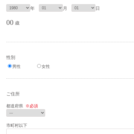
年
月
日
00
歳
性別
男性
女性
ご住所
都道府県
※必須
市町村以下