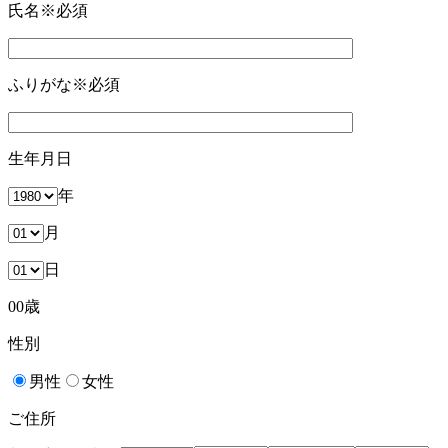
氏名
※必須
ふりがな
※必須
生年月日
年
月
日
00
歳
性別
男性
女性
ご住所