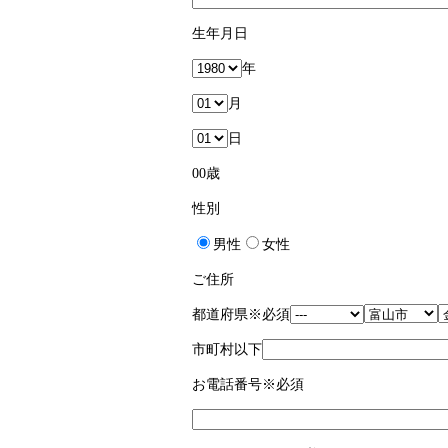
生年月日
年
月
日
00
歳
性別
男性
女性
ご住所
都道府県
※必須
市町村以下
お電話番号
※必須