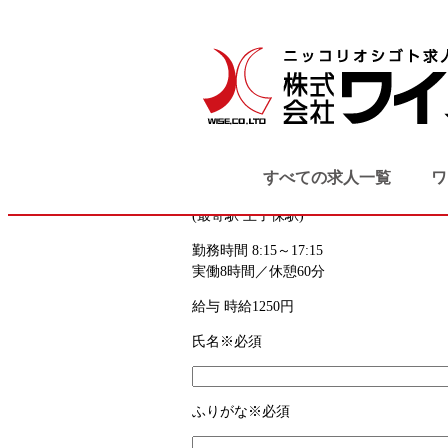
TOP
お仕事応募フォーム
お仕事応募フォーム
お仕事内容
精密機械のユニット組立スタ
すべての求人一覧
ワ
勤務地
福井県越前市
(最寄駅 王子保駅)
勤務時間
8:15～17:15
実働8時間／休憩60分
給与
時給1250円
氏名
※必須
ふりがな
※必須