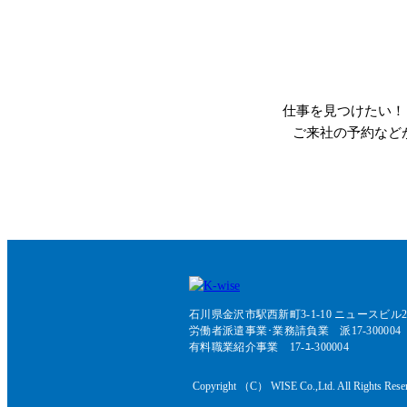
仕事を見つけたい！
ご来社の予約など
石川県金沢市駅西新町3-1-10 ニュースビル2
労働者派遣事業･業務請負業 派17-300004
有料職業紹介事業 17-ﾕ-300004
Copyright （C） WISE Co.,Ltd. All Rights Rese