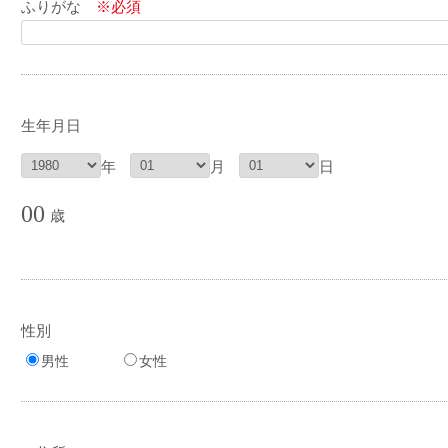
ふりがな
※必須
生年月日
年
月
日
00
歳
性別
男性
女性