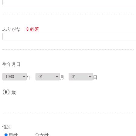
ふりがな
※必須
生年月日
年
月
日
00
歳
性別
男性
女性